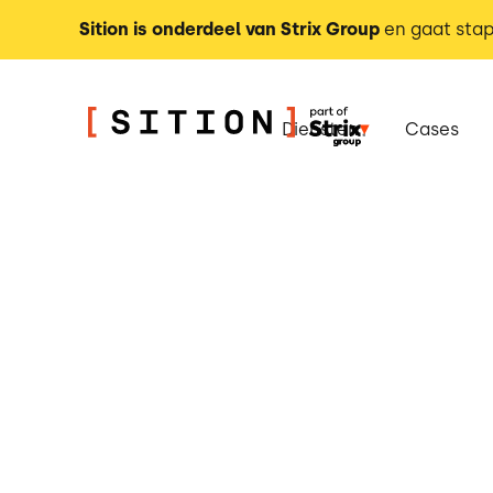
Sition is onderdeel van Strix Group
en gaat stap
Diensten
Cases