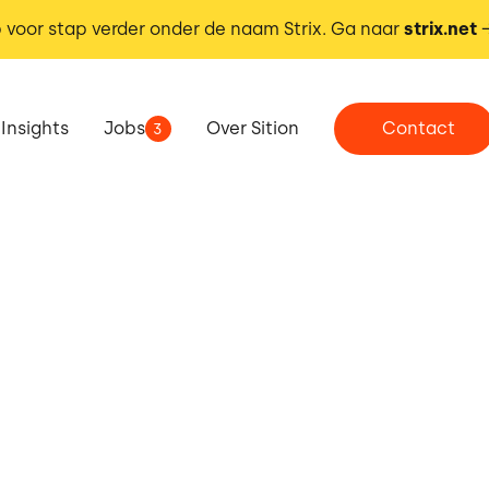
 voor stap verder onder de naam Strix. Ga naar
strix.net
Insights
Jobs
Over Sition
Contact
3