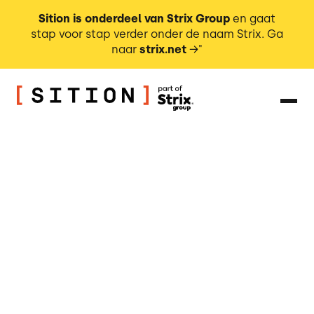
Sition is onderdeel van Strix Group
en gaat
stap voor stap verder onder de naam Strix. Ga
naar
strix.net
→"
Nieuwe klanten
Conversie
Klantloyaliteit