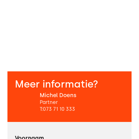
Vitals voor
Perfo
webshops
essentieel zijn
Meer informatie?
Michel Doens
Partner
T:
073 71 10 333