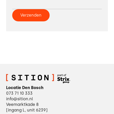
Locatie Den Bosch
073 71 10 333
info@sition.nl
Veemarktkade 8
[ingang L, unit 6239]