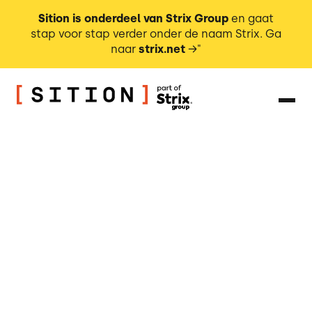
Sition is onderdeel van Strix Group
en gaat
stap voor stap verder onder de naam Strix. Ga
naar
strix.net
→"