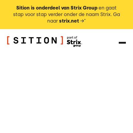
Sition is onderdeel van Strix Group
en gaat
stap voor stap verder onder de naam Strix. Ga
naar
strix.net
→"