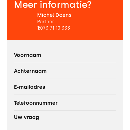
Meer informatie?
Michel Doens
Partner
T:
073 71 10 333