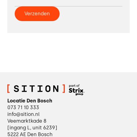
Locatie Den Bosch
073 71 10 333
info@sition.nl
Veemarktkade 8
[ingang L, unit 6239]
5222 AE Den Bosch