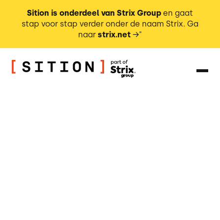
Sition is onderdeel van Strix Group
en gaat
stap voor stap verder onder de naam Strix. Ga
naar
strix.net
→"