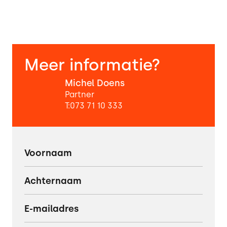
Meer informatie?
Michel Doens
Partner
T:
073 71 10 333