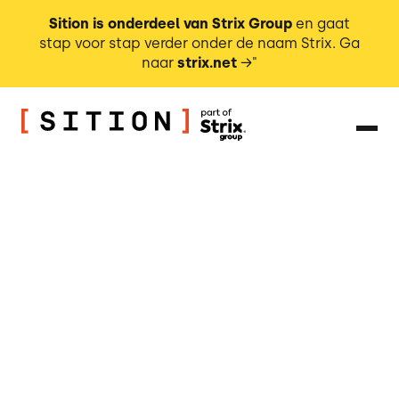
Sition is onderdeel van Strix Group
en gaat
stap voor stap verder onder de naam Strix. Ga
naar
strix.net
→"