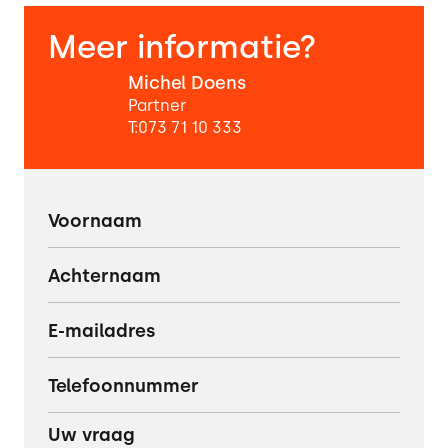
Meer informatie?
Michel Doens
Partner
T:
073 71 10 333