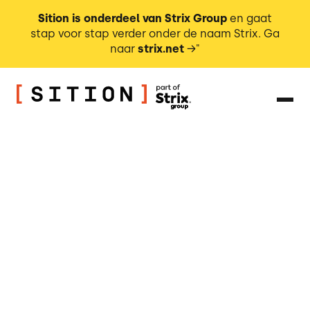
Sition is onderdeel van Strix Group
en gaat
stap voor stap verder onder de naam Strix. Ga
naar
strix.net
→"