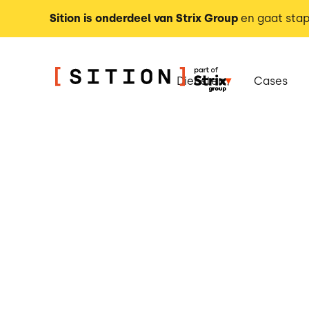
Sition is onderdeel van Strix Group
en gaat stap
Diensten
Cases