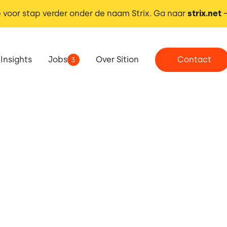
 voor stap verder onder de naam Strix. Ga naar
strix.net
Insights
Jobs
Over Sition
Contact
3