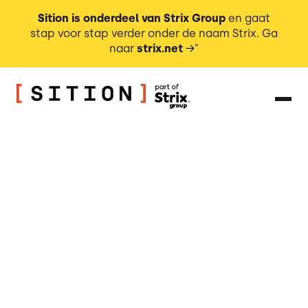
Sition is onderdeel van Strix Group
en gaat
stap voor stap verder onder de naam Strix. Ga
naar
strix.net
→"