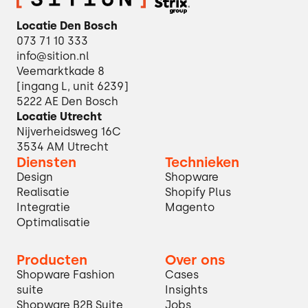
Locatie Den Bosch
073 71 10 333
info@sition.nl
Veemarktkade 8
[ingang L, unit 6239]
5222 AE Den Bosch
Locatie Utrecht
Nijverheidsweg 16C
3534 AM Utrecht
Diensten
Technieken
Design
Shopware
Realisatie
Shopify Plus
Integratie
Magento
Optimalisatie
Producten
Over ons
Shopware Fashion
Cases
suite
Insights
Shopware B2B Suite
Jobs