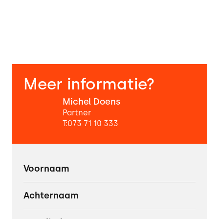
Meer informatie?
Michel Doens
Partner
T:
073 71 10 333