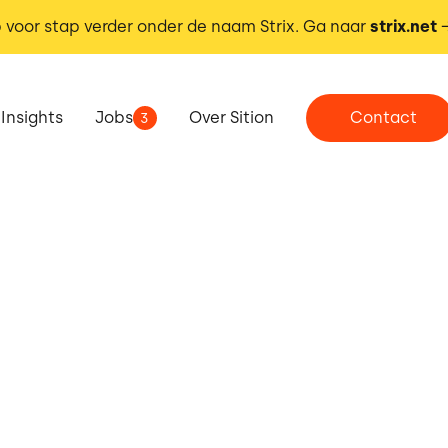
 voor stap verder onder de naam Strix. Ga naar
strix.net
Insights
Jobs
Over Sition
Contact
3