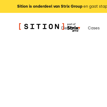
Sition is onderdeel van Strix Group
en gaat stap
Diensten
Cases