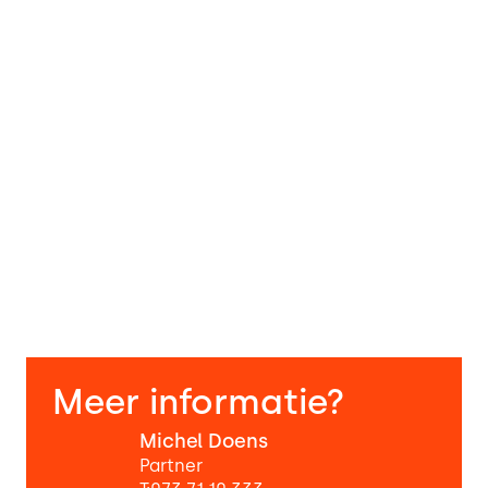
de klant
Meerdere betalingsopties mogelijk
Aankoop reserveonderdelen mogelijk
Digitale verkoopbevordering
Integratie van verkoopvertegenwoordigers
Digitaal aanbod maken
Eenvoudige integratie in systemen van derden
Meer informatie?
Michel Doens
Partner