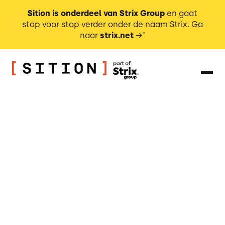
Sition is onderdeel van Strix Group
en gaat
stap voor stap verder onder de naam Strix. Ga
naar
strix.net
→"