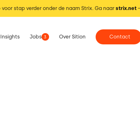
 voor stap verder onder de naam Strix. Ga naar
strix.net
Insights
Jobs
Over Sition
Contact
3