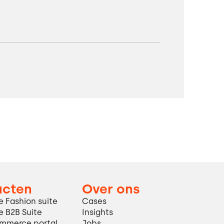
ucten
Over ons
 Fashion suite
Cases
 B2B Suite
Insights
mmerce portal
Jobs