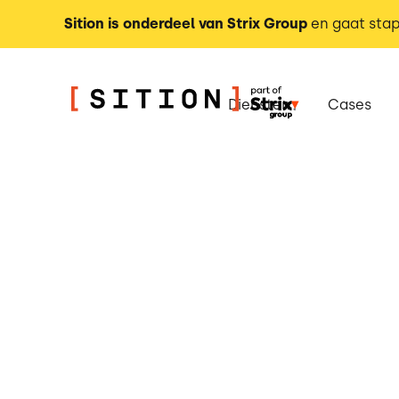
Sition is onderdeel van Strix Group
en gaat stap
Diensten
Cases