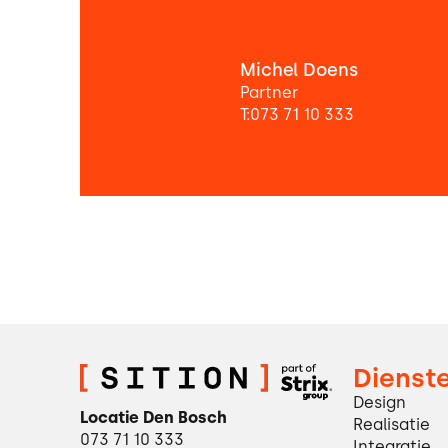
Michel Doens
Partner
T:
073 71 10 333
Dienst
Design
Locatie Den Bosch
Realisatie
073 71 10 333
Integratie