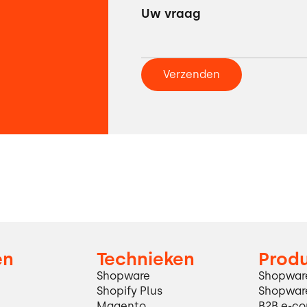
en
Technieken
Prod
Shopware
Shopware
Shopify Plus
Shopware
Magento
B2B e-co