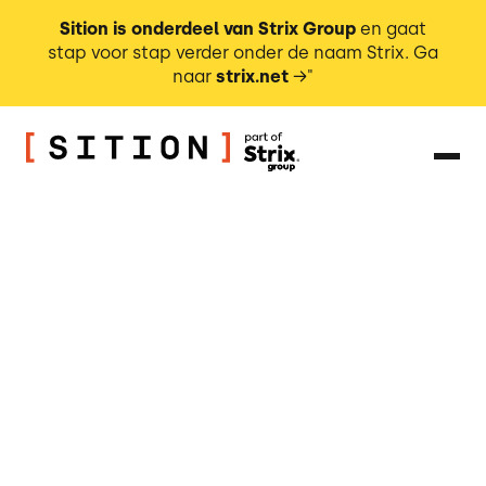
Sition is onderdeel van Strix Group
en gaat
stap voor stap verder onder de naam Strix. Ga
naar
strix.net
→"