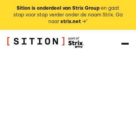
Sition is onderdeel van Strix Group
en gaat
stap voor stap verder onder de naam Strix. Ga
naar
strix.net
→"