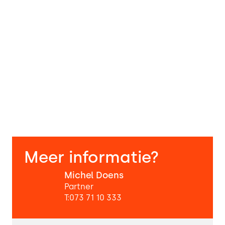
Meer informatie?
Michel Doens
Partner
T:
073 71 10 333